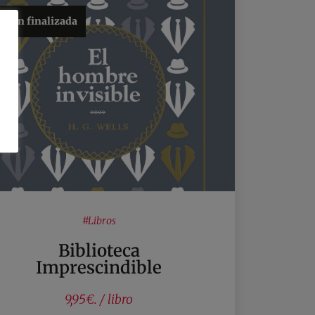
ción finalizada
#
Libros
Biblioteca
Imprescindible
9,95€. / libro