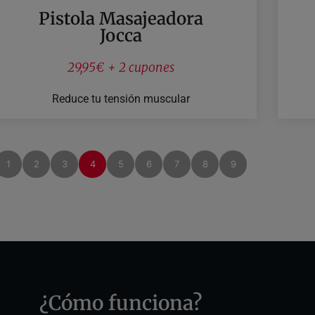
Pistola Masajeadora
Jocca
29,95€ + 2 cupones
Reduce tu tensión muscular
1
2
3
4
5
6
7
8
9
¿Cómo funciona?