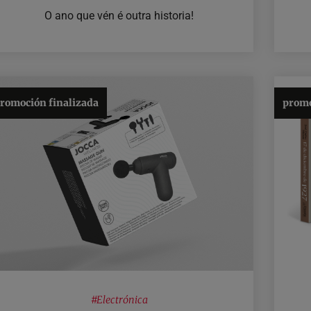
O ano que vén é outra historia!
romoción finalizada
promo
#
Electrónica