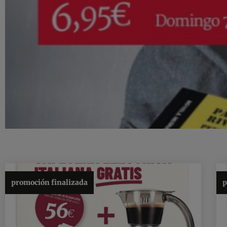
Novela
Negra
promoción finalizada
p
La mejor novela
negra, caso a caso