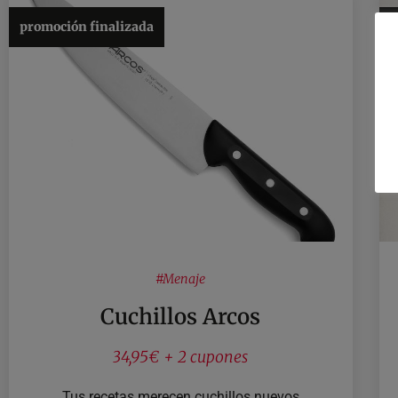
promoción finalizada
p
#
Menaje
Cuchillos Arcos
34,95€ + 2 cupones
Tus recetas merecen cuchillos nuevos