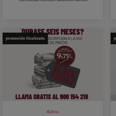
promoción finalizada
p
#
Libros