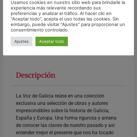
Usamos cookies en nuestro sitio web para brindarle la
#
Libros
experiencia más relevante recordando sus
preferencias y analizar el tráfico. Al hacer clic en
"Aceptar todo", acepta el uso todas las cookies. Sin
¿Interesado? Contacte con nosotros
embargo, puede visitar "Ajustes" para proporcionar un
consentimiento controlado.
Ajustes
Aceptar todo
Descripción
La Voz de Galicia reúne en una colección
exclusiva una selección de obras y autores
imprescindibles sobre la historia de Galicia,
España y Europa. Una forma rigurosa y amena
de conocer las claves de nuestro pasado y así
entender mejor el presente que nos ha tocado