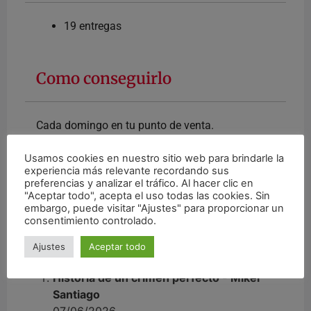
19 entregas
Como conseguirlo
Cada domingo en tu punto de venta.
Y si eres suscriptor de la edición impresa 99€ (25%
Usamos cookies en nuestro sitio web para brindarle la
Dto. adicional). Pídela en el 900 154 218
experiencia más relevante recordando sus
preferencias y analizar el tráfico. Al hacer clic en
"Aceptar todo", acepta el uso todas las cookies. Sin
embargo, puede visitar "Ajustes" para proporcionar un
consentimiento controlado.
Entregas
Ajustes
Aceptar todo
Historia de un crimen perfecto - Mikel
Santiago