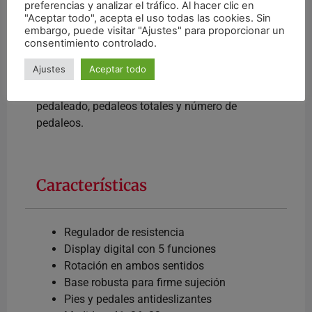
Consigue este pedaleador portátil y mantente en
preferencias y analizar el tráfico. Al hacer clic en
"Aceptar todo", acepta el uso todas las cookies. Sin
movimiento.
embargo, puede visitar "Ajustes" para proporcionar un
consentimiento controlado.
Pedales para brazos y piernas.
Ajustes
Aceptar todo
Display digital con 5 funciones: distancia
recorrida, calorías consumidas, tiempo
pedaleado, pedaleos totales y número de
pedaleos.
Características
Regulador de resistencia
Display digital con 5 funciones
Rotación en ambos sentidos
Base robusta para firme sujeción
Pies y pedales antideslizantes